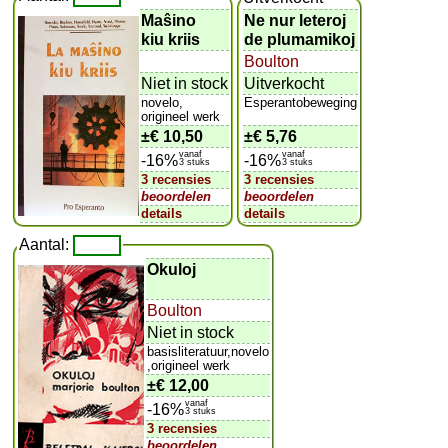
Maŝino
Ne nur leteroj
kiu kriis
de plumamikoj
Boulton
Niet in stock
Uitverkocht
novelo,
Esperantobeweging
origineel werk
±
€ 10,50
±
€ 5,76
vanaf
vanaf
-16%
-16%
3 stuks
3 stuks
3 recensies
3 recensies
beoordelen
beoordelen
details
details
Aantal:
Okuloj
Boulton
Niet in stock
basisliteratuur,novelo
,origineel werk
±
€ 12,00
vanaf
-16%
3 stuks
3 recensies
beoordelen