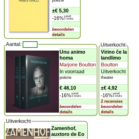
poëzie
±
€ 5,30
vanaf
-16%
3 stuks
beoordelen
details
Aantal:
Uitverkocht
Unu animo
Virino ĉe la
homa
landlimo
Marjorie Boulton
Boulton
In voorraad
Uitverkocht
poëzie
theater
€ 46,10
±
€ 4,92
vanaf
vanaf
-16%
-16%
3 stuks
3 stuks
2 recensies
beoordelen
beoordelen
details
details
Uitverkocht
Zamenhof,
auxtoro de Eo