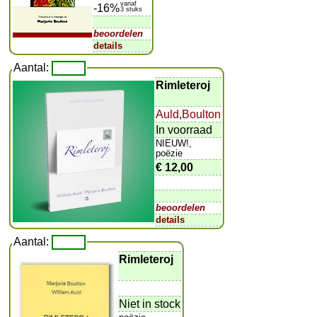
vanaf
-16%
3 stuks
beoordelen
details
Aantal:
Rimleteroj
Auld
,
Boulton
In voorraad
NIEUW!,
poëzie
€ 12,00
beoordelen
details
Aantal:
Rimleteroj
Niet in stock