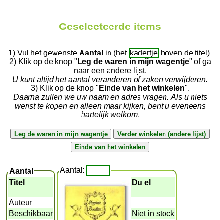
Geselecteerde items
1) Vul het gewenste
Aantal
in (het
kadertje
boven de titel).
2) Klik op de knop "
Leg de waren in mijn wagentje
" of ga
naar een andere lijst.
U kunt altijd het aantal veranderen of zaken verwijderen.
3) Klik op de knop "
Einde van het winkelen
".
Daarna zullen we uw naam en adres vragen. Als u niets
wenst te kopen en alleen maar kijken, bent u eveneens
hartelijk welkom.
Aantal:
Aantal
Titel
Du el
Auteur
Beschikbaar
Niet in stock