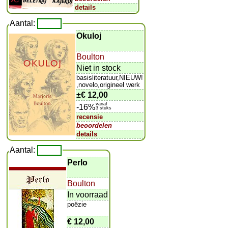
details
Aantal:
Okuloj
Boulton
Niet in stock
basisliteratuur,NIEUW!
,novelo,origineel werk
±
€ 12,00
vanaf
-16%
3 stuks
recensie
beoordelen
details
Aantal:
Perlo
Boulton
In voorraad
poëzie
€ 12,00