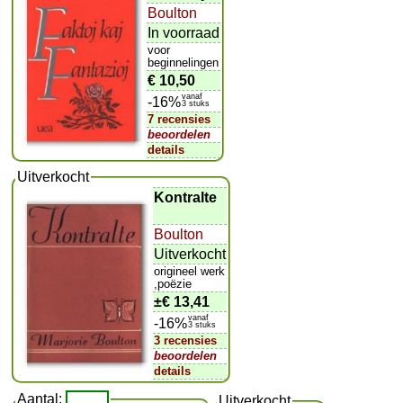
Boulton
In voorraad
voor
beginnelingen
€ 10,50
vanaf
-16%
3 stuks
7 recensies
beoordelen
details
Uitverkocht
Kontralte
Boulton
Uitverkocht
origineel werk
,poëzie
±
€ 13,41
vanaf
-16%
3 stuks
3 recensies
beoordelen
details
Aantal:
Uitverkocht