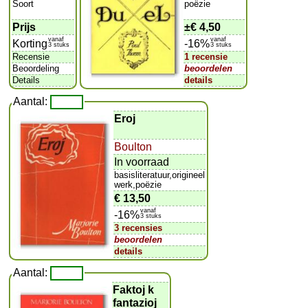
Soort
poëzie
Prijs
±
€ 4,50
vanaf
vanaf
Korting
-16%
3 stuks
3 stuks
Recensie
1 recensie
Beoordeling
beoordelen
Details
details
Aantal:
Eroj
Boulton
In voorraad
basisliteratuur,origineel
werk,poëzie
€ 13,50
vanaf
-16%
3 stuks
3 recensies
beoordelen
details
Aantal:
Faktoj k
fantazioj