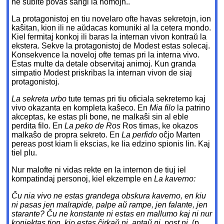
ne subite povas ŝanĝi la homojn..
La protagonistoj en tiu novelaro ofte havas sekretojn, ion
kaŝitan, kion ili ne aŭdacas komuniki al la cetera mondo.
Kiel fermitaj konkoj ili baras la internan vivon kontraŭ la
ekstera. Sekve la protagonistoj de Modest estas solecaj.
Konsekvence la noveloj ofte temas pri la interna vivo.
Estas multe da detale observitaj animoj. Kun granda
simpatio Modest priskribas la internan vivon de siaj
protagonistoj.
La sekreta urbo
tute temas pri tiu oficiala sekretemo kaj
vivo okazanta en kompleta kaŝeco. En
Mia filo
la patrino
akceptas, ke estas pli bone, ne malkaŝi sin al eble
perdita filo. En
La peko de Ros
Ros timas, ke okazos
malkaŝo de propra sekreto. En
La perfido
oĉjo Marten
pereas post kiam li ekscias, ke lia edzino spionis lin. Kaj
tiel plu.
Nur malofte ni vidas rekte en la internon de tiuj iel
kompatindaj personoj, kiel ekzemple en
La kaverno:
Ĉu nia vivo ne estas grandega obskura kaverno, en kiu
ni pasas jen malrapide, palpe aŭ rampe, jen falante, jen
starante? Ĉu ne konstante ni estas en mallumo kaj ni nur
konjektas tion, kio estas ĉirkaŭ ni, antaŭ ni, post ni.
(p.