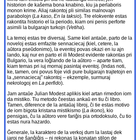
historion de kaŝema bona knabino, kiu ja perlaboris
monon krime. Aliaj rakontoj pli similas malnovajn
parabolojn (
La kaso
,
En la taksio
). Tre elokvente estas
rakontita historio el la periodo, kiam oni penis perforte
asimili la bulgarajn turkojn (
Vetiha
).
La temoj estas tre diversaj. Same kiel antaŭe, parto de la
noveloj estas emfazite sennaciecaj (kiel, cetere, la
aŭtora pseŭdonimo), la eventoj povas okazi en iu ajn
lando, kaj nur en parto el ili Modest evidente rakontas pri
Bulgario, la vera loĝlando de la aŭtoro – aparte tiam,
kiam temas pri iuj mornaj pasintaj eventoj. (Indas noti,
ke, tamen, oni povus foje vidi pure bulgarajn trajtetojn en
la „sennaciecaj” rakontoj – ekzemple, surmuraj
nekrologoj en
La perfido
).
Jam antaŭe Julian Modest aplikis kiel artan rimedon iom
da mistiko. Tiu metodo ĉeestas ankaŭ en tiu ĉi libro.
Tamen, diference de la antaŭaj libroj, ĉi tie estas motivo
de iom bigota kristana mistikismo (
La ikono
), kio
pensigas, ĉu la aŭtoro vere fariĝis pia ortodoksulo, ĉu tio
estas nura hazardo.
Ĝenerale, la karaktero de la verkoj dum la lastaj dek
jaroj ne ŝanĝiĝis – ni rekonas la konatan stilon de