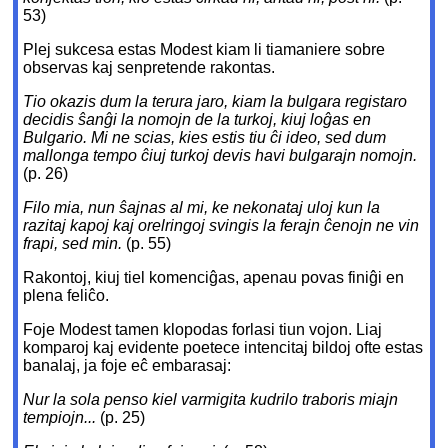
53)
Plej sukcesa estas Modest kiam li tiamaniere sobre
observas kaj senpretende rakontas.
Tio okazis dum la terura jaro, kiam la bulgara registaro
decidis ŝanĝi la nomojn de la turkoj, kiuj loĝas en
Bulgario. Mi ne scias, kies estis tiu ĉi ideo, sed dum
mallonga tempo ĉiuj turkoj devis havi bulgarajn nomojn.
(p. 26)
Filo mia, nun ŝajnas al mi, ke nekonataj uloj kun la
razitaj kapoj kaj orelringoj svingis la ferajn ĉenojn ne vin
frapi, sed min.
(p. 55)
Rakontoj, kiuj tiel komenciĝas, apenau povas finiĝi en
plena feliĉo.
Foje Modest tamen klopodas forlasi tiun vojon. Liaj
komparoj kaj evidente poetece intencitaj bildoj ofte estas
banalaj, ja foje eĉ embarasaj:
Nur la sola penso kiel varmigita kudrilo traboris miajn
tempiojn...
(p. 25)