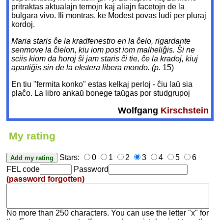
pritraktas aktualajn temojn kaj aliajn facetojn de la
bulgara vivo. Ili montras, ke Modest povas ludi per pluraj
kordoj.
Maria staris ĉe la kradfenestro en la ĉelo, rigardante
senmove la ĉielon, kiu iom post iom malheliĝis. Ŝi ne
sciis kiom da horoj ŝi jam staris ĉi tie, ĉe la kradoj, kiuj
apartiĝis sin de la ekstera libera mondo. (p.
15)
En tiu "fermita konko" estas kelkaj perloj - ĉiu laŭ sia
plaĉo. La libro ankaŭ bonege taŭgas por studgrupoj
Wolfgang
Kirschstein
My rating
Stars:
0
1
2
3
4
5
6
FEL code
Password
(password forgotten)
No more than 250 characters. You can use the letter "x" for