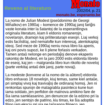
Reveno al literaturo
2002/04, p. 21
monato.be
,
esperanto.be
La nomo de Julian Modest (pseŭdonimo de Georgi
Miĥalkov) en 1980aj – komence de 1990aj jaroj fariĝis
vaste konata inter la ŝatantoj de la esperantlingva
originala literaturo, kiam li eldonis romanerojn,
novelarojn, dramojn kaj priliteraturajn eseojn. Liaj verkoj
estis facilstilaj, sed nemalofte kun interesaj, atentokaptaj
ideoj. Sed meze de 1990aj neniu nova libro lia aperis,
kaj oni povis supozi, ke li plene forlasis verkadon.
Tamen antaŭ nelonge en periodaĵoj denove ekaperis
rakontoj de Modest, en la jaro 2000 estis eldonita libreto
de eseoj, kaj jen – malgranda libro kun rikolto de noveloj
(parte verkitaj antaŭ dek jaroj, parte novaj).
La modeste (konvene al la nomo de la aŭtoro!) eldonita
libro enhavas 18 novelojn, kiuj temas, same kiel antaŭe,
pri simplaj vivoj kaj travivaĵoj de ordinaraj homoj. Jen ni
renkontas spurojn de malagrabla pasinteco kune kun
iama soldato, jen perfidon de malnova amikino fare de
ŝia iama samklasanino, jen denuncon de la edzino pri la
edzo, jen sentojn de patrino, kiu timas, ke ŝia adoptita
filino iam eksciu pri sia ne laŭsanga filineco, jen