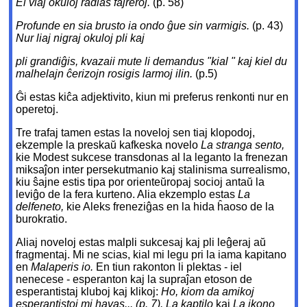
El viaj okuloj radias fajreroj.
(p. 58)
Profunde en sia brusto ia ondo ĝue sin varmigis.
(p. 43)
Nur liaj nigraj okuloj pli kaj
pli grandiĝis, kvazaii mute li demandus "kial " kaj kiel du
malhelajn ĉerizojn rosigis larmoj ilin.
(p.5)
Ĝi estas kiĉa adjektivito, kiun mi preferus renkonti nur en
operetoj.
Tre trafaj tamen estas la noveloj sen tiaj klopodoj,
ekzemple la preskaŭ kafkeska novelo
La stranga sento,
kie Modest sukcese transdonas al la leganto la frenezan
miksaĵon inter persekutmanio kaj stalinisma surrealismo,
kiu ŝajne estis tipa por orienteŭropaj socioj antaŭ la
leviĝo de la fera kurteno. Alia ekzemplo estas
La
delfeneto,
kie Aleks freneziĝas en la hida ĥaoso de la
burokratio.
Aliaj noveloj estas malpli sukcesaj kaj pli leĝeraj aŭ
fragmentaj. Mi ne scias, kial mi legu pri la iama kapitano
en
Malaperis io.
En tiun rakonton li plektas - iel
nenecese - esperanton kaj la supraĵan etoson de
esperantistaj kluboj kaj klikoj:
Ho, kiom da amikoj
esperantistoj mi havas... (p. 7). La kaptilo
kaj
La ikono