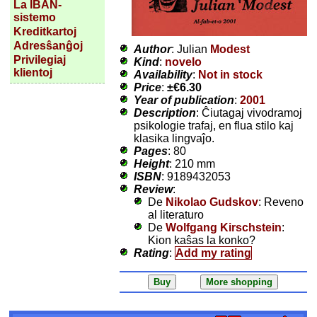
La IBAN-
sistemo
Kreditkartoj
Adresŝanĝoj
Author
: Julian
Modest
Privilegiaj
Kind
:
novelo
klientoj
Availability
:
Not in stock
Price
:
±
€6.30
Year of publication
:
2001
Description
: Ĉiutagaj vivodramoj
psikologie trafaj, en flua stilo kaj
klasika lingvaĵo.
Pages
: 80
Height
: 210 mm
ISBN
: 9189432053
Review
:
De
Nikolao Gudskov
: Reveno
al literaturo
De
Wolfgang Kirschstein
:
Kion kaŝas la konko?
Rating
:
Add my rating