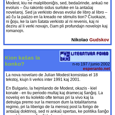
Modest, kiu ne malpliboniĝis, sed, bedaŭrinde, ankaŭ ne
evoluis – ĉiu rakonto sidus surloke en la antaŭaj
novelaroj. Sed ja verkisto devas evolui de libro al libro –
aŭ ĉu la paŭzo en la kreado ne stimulis tion? Ĉiuokaze,
ni ĝoju, ke la iam ŝatata verkisto al ni revenis, kaj ni
deziru al li verki novajn, ĉiam pli profundajn novelojn kaj
romanojn.
Nikolao
Gudskov
Kion kaŝas la
konko?
n-ro 197 / junio 2002
esperanto.net
La nova novelaro de Julian Modest konsistas el 18
tekstoj, kiujn li verkis inter 1991 kaj 2001.
En Bulgario, la hejmlando de Modest, okazis - kiel
konate - en tiu periodo multaj kaj dramecaj ŝanĝoj. La
noveloj en tiu kolekto ofte temas pri la vivo kaj la
detruiga premo sur la menson dum la totalitarisma
regimo, pri la liberigo de la mensoj post la forigo de
antaŭaj doktrinoj, sed ni ankaŭ spertas, ke politika ŝanĝo