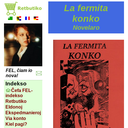
La fermita
konko
Novelaro
FEL, ĉiam io
nova!
Indekso
Ĉefa FEL-
indekso
Retbutiko
Eldonoj
Ekspedmanieroj
Via konto
Kiel pagi?