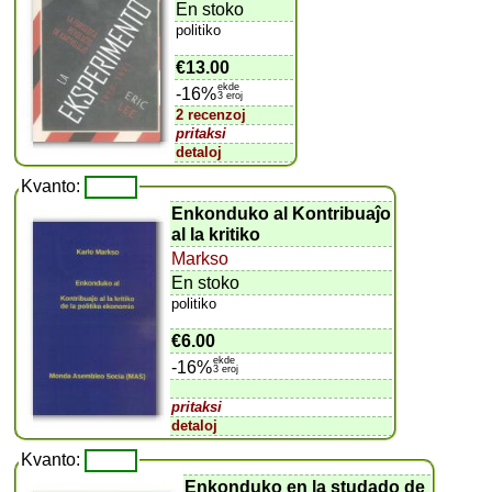
En stoko
politiko
€13.00
ekde
-16%
3 eroj
2 recenzoj
pritaksi
detaloj
Kvanto:
Enkonduko al Kontribuaĵo
al la kritiko
Markso
En stoko
politiko
€6.00
ekde
-16%
3 eroj
pritaksi
detaloj
Kvanto:
Enkonduko en la studado de