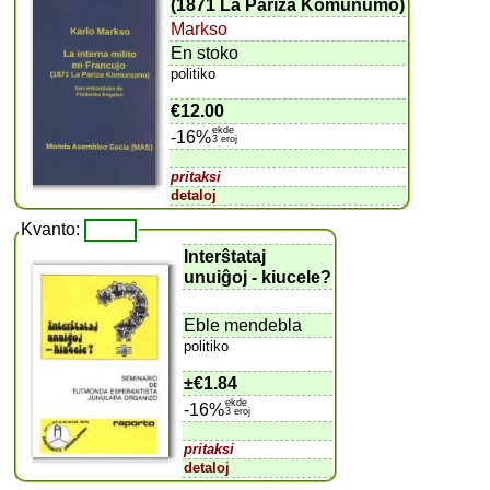
(1871 La Pariza Komunumo)
Markso
En stoko
politiko
€12.00
ekde
-16%
3 eroj
pritaksi
detaloj
Kvanto:
Interŝtataj
unuiĝoj - kiucele?
Eble mendebla
politiko
±
€1.84
ekde
-16%
3 eroj
pritaksi
detaloj