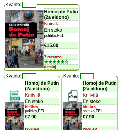
Kvanto:
Homoj de Putin
(2a eldono)
Kniivila
En stoko
politiko,FEL
€15.00
7 recenzoj
★★★★★☆
detaloj
Kvanto:
Kvanto:
Homoj de Putin
Homoj de Putin
(2a eldono)
(2a eldono)
Kniivilä
Kniivilä
En stoko
En stoko
bitlibro
,
bitlibro
,
politiko,FEL
politiko,FEL
€7.90
€7.90
recenzo
recenzo