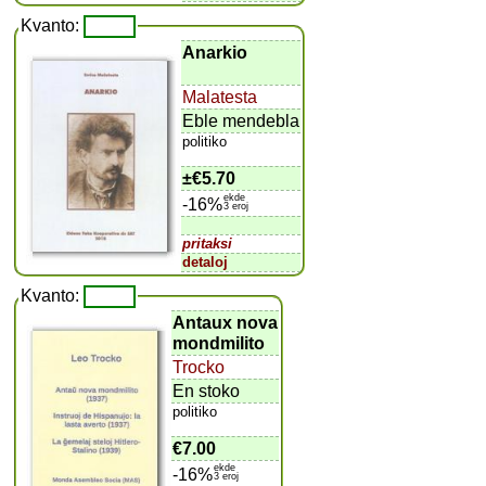
Kvanto:
Anarkio
Malatesta
Eble mendebla
politiko
±
€5.70
ekde
-16%
3 eroj
pritaksi
detaloj
Kvanto:
Antaux nova
mondmilito
Trocko
En stoko
politiko
€7.00
ekde
-16%
3 eroj