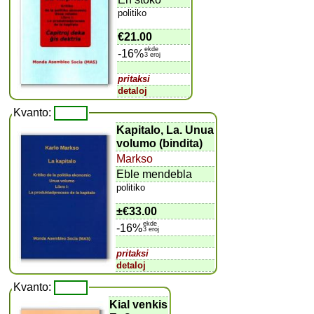
politiko
€21.00
ekde
-16%
3 eroj
pritaksi
detaloj
Kvanto:
Kapitalo, La. Unua
volumo (bindita)
Markso
Eble mendebla
politiko
±
€33.00
ekde
-16%
3 eroj
pritaksi
detaloj
Kvanto:
Kial venkis