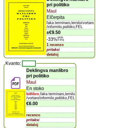
pri politiko
Maul
Elĉerpita
faka terminaro,lernilo/vortaro
/informilo,politiko,FEL
±
€9.50
ekde
-33%
3 eroj
1 recenzo
pritaksi
detaloj
Kvanto:
Deklingva manlibro
pri politiko
Maul
En stoko
bitlibro
,faka terminaro,lernilo
/vortaro/informilo,politiko,FEL
€6.00
recenzo
pritaksi
detaloj