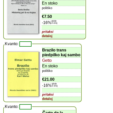
En stoko
politiko
€7.50
ekde
-16%
3 eroj
pritaksi
detaloj
Kvanto:
Brazilo trans
piedpilko kaj sambo
Getto
En stoko
politiko
€21.00
ekde
-16%
3 eroj
pritaksi
detaloj
Kvanto:
Ĉarto de la