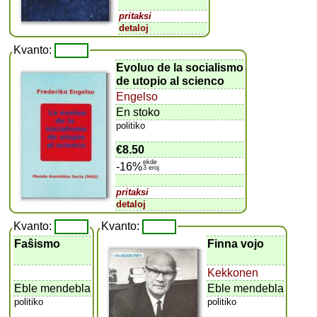
pritaksi
detaloj
Kvanto:
Evoluo de la socialismo
de utopio al scienco
Engelso
En stoko
politiko
€8.50
ekde
-16%
3 eroj
pritaksi
detaloj
Kvanto:
Kvanto:
Faŝismo
Finna vojo
Kekkonen
Eble mendebla
Eble mendebla
politiko
politiko