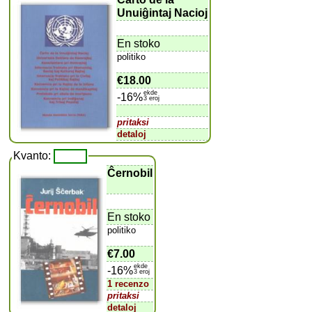
Unuiĝintaj Nacioj
En stoko
politiko
€18.00
ekde
-16%
3 eroj
pritaksi
detaloj
Kvanto:
Ĉernobil
En stoko
politiko
€7.00
ekde
-16%
3 eroj
1 recenzo
pritaksi
detaloj