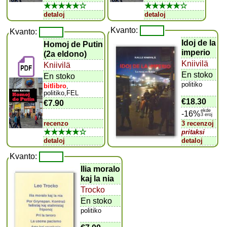
★★★★★☆
★★★★★☆
detaloj
detaloj
Kvanto:
Kvanto:
Idoj de la
Homoj de Putin
imperio
(2a eldono)
Kniivilä
Kniivilä
En stoko
En stoko
politiko
bitlibro
,
politiko,FEL
€18.30
€7.90
ekde
-16%
3 eroj
recenzo
3 recenzoj
★★★★★☆
pritaksi
detaloj
detaloj
Kvanto:
Ilia moralo
kaj la nia
Trocko
En stoko
politiko