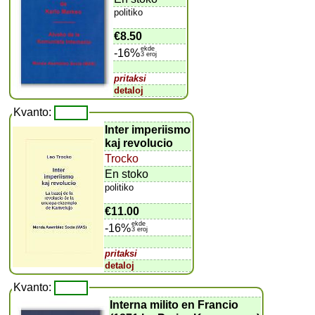
politiko
€8.50
ekde
-16%
3 eroj
pritaksi
detaloj
Kvanto:
Inter imperiismo
kaj revolucio
Trocko
En stoko
politiko
€11.00
ekde
-16%
3 eroj
pritaksi
detaloj
Kvanto:
Interna milito en Francio