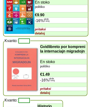
En stoko
politiko
€9.90
ekde
-16%
3 eroj
pritaksi
detaloj
Kvanto:
Gvidlibreto por kompreni
la internaciajn migradojn
En stoko
politiko
€1.49
ekde
-16%
3 eroj
pritaksi
detaloj
Kvanto:
Historio