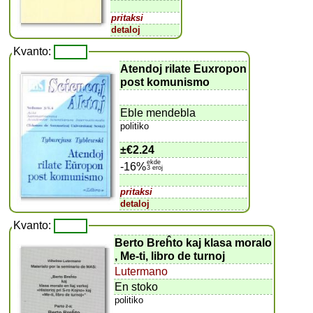
pritaksi
detaloj
Kvanto:
Atendoj rilate Euxropon
post komunismo
Eble mendebla
politiko
±
€2.24
ekde
-16%
3 eroj
pritaksi
detaloj
Kvanto:
Berto Breĥto kaj klasa moralo
, Me-ti, libro de turnoj
Lutermano
En stoko
politiko