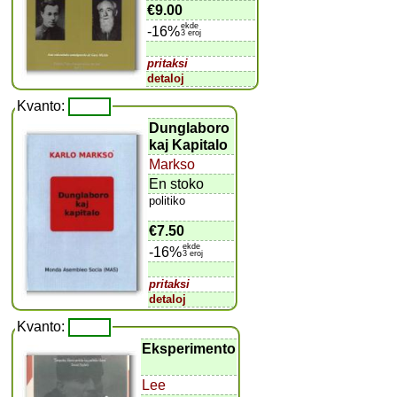
€9.00
ekde
-16%
3 eroj
pritaksi
detaloj
Kvanto:
Dunglaboro
kaj Kapitalo
Markso
En stoko
politiko
€7.50
ekde
-16%
3 eroj
pritaksi
detaloj
Kvanto:
Eksperimento
Lee