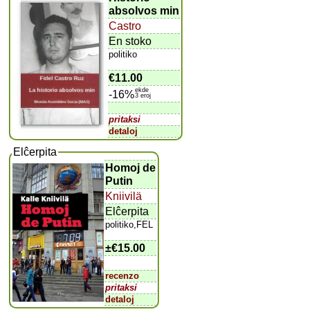
absolvos min
Castro
En stoko
politiko
€11.00
ekde
-16%
3 eroj
pritaksi
detaloj
Elĉerpita
Homoj de
Putin
Kniivilä
Elĉerpita
politiko,FEL
±
€15.00
recenzo
pritaksi
detaloj