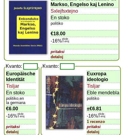
Markso, Engelso kaj Lenino
Sxlejfsxtejno
En stoko
politiko
€18.00
ekde
-16%
3 eroj
pritaksi
detaloj
Kvanto:
Kvanto:
Europäische
Euxropa
Identität
ideologio
Tisljar
Tisljar
En stoko
Eble mendebla
politiko,en
politiko
la germana
€6.00
±
€6.81
ekde
ekde
-16%
-16%
3 eroj
3 eroj
1 recenzo
pritaksi
pritaksi
detaloj
detaloj