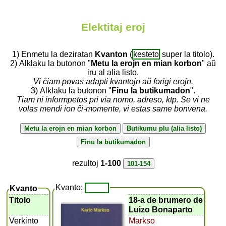
Elektitaj eroj
1) Enmetu la deziratan
Kvanton
(
kesteto
super la titolo).
2) Alklaku la butonon "
Metu la erojn en mian korbon
" aŭ
iru al alia listo.
Vi ĉiam povas adapti kvantojn aŭ forigi erojn.
3) Alklaku la butonon "
Finu la butikumadon
".
Tiam ni informpetos pri via nomo, adreso, ktp. Se vi ne
volas mendi ion ĉi-momente, vi estas same bonvena.
rezultoj
1-100
Kvanto:
Kvanto
Titolo
18-a de brumero de
Luizo Bonaparto
Verkinto
Markso