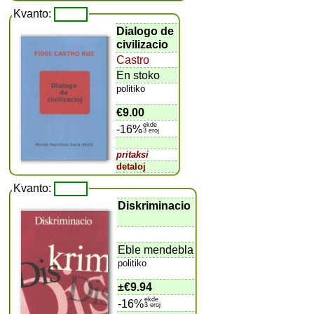
Kvanto:
Dialogo de
civilizacio
Castro
En stoko
politiko
€9.00
ekde
-16%
3 eroj
pritaksi
detaloj
Kvanto:
Diskriminacio
Eble mendebla
politiko
±
€9.94
ekde
-16%
3 eroj