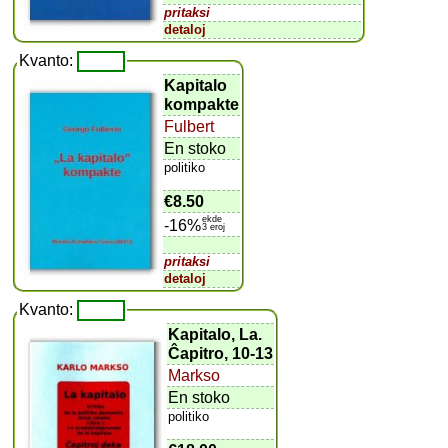
pritaksi
detaloj
Kvanto:
Kapitalo
kompakte
Fulbert
En stoko
politiko
€8.50
ekde
-16%
3 eroj
pritaksi
detaloj
Kvanto:
Kapitalo, La.
Ĉapitro, 10-13
Markso
En stoko
politiko