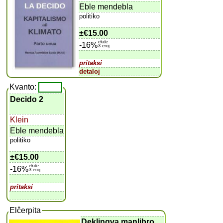
Eble mendebla
politiko
±
€15.00
ekde
-16%
3 eroj
pritaksi
detaloj
Kvanto:
Decido 2
Klein
Eble mendebla
politiko
±
€15.00
ekde
-16%
3 eroj
pritaksi
Elĉerpita
Deklingva manlibro