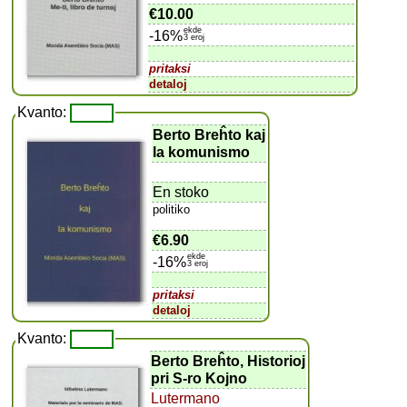
€10.00
ekde
-16%
3 eroj
pritaksi
detaloj
Kvanto:
Berto Breĥto kaj
la komunismo
En stoko
politiko
€6.90
ekde
-16%
3 eroj
pritaksi
detaloj
Kvanto:
Berto Breĥto, Historioj
pri S-ro Kojno
Lutermano