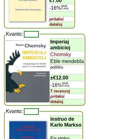
€7.00
ekde
-16%
3 eroj
pritaksi
detaloj
Kvanto:
Imperiaj
ambicioj
Chomsky
Eble mendebla
politiko
±
€12.00
ekde
-16%
3 eroj
7 recenzoj
pritaksi
detaloj
Kvanto:
instruo de
Karlo Markso
En stoko