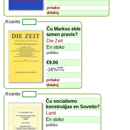
pritaksi
detaloj
Kvanto:
Ĉu Markso eble
tamen pravis?
Die Zeit
En stoko
politiko
€9.00
ekde
-16%
3 eroj
pritaksi
detaloj
Kvanto:
Ĉu socialismo
konstruiĝas en Sovetio?
Lanti
En stoko
politiko