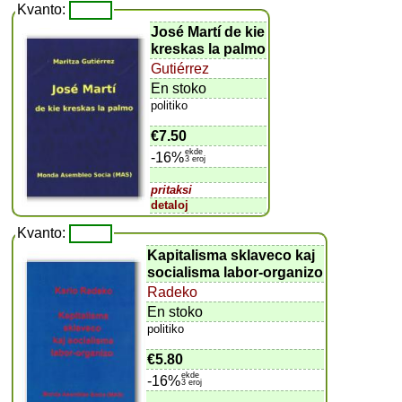
Kvanto:
José Martí de kie
kreskas la palmo
Gutiérrez
En stoko
politiko
€7.50
ekde
-16%
3 eroj
pritaksi
detaloj
Kvanto:
Kapitalisma sklaveco kaj
socialisma labor-organizo
Radeko
En stoko
politiko
€5.80
ekde
-16%
3 eroj