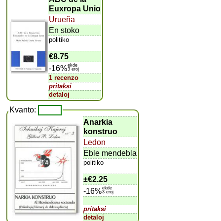
Euxropa Unio
Urueña
En stoko
politiko
€8.75
ekde
-16%
3 eroj
1 recenzo
pritaksi
detaloj
Kvanto:
Anarkia
konstruo
Ledon
Eble mendebla
politiko
±
€2.25
ekde
-16%
3 eroj
pritaksi
detaloj