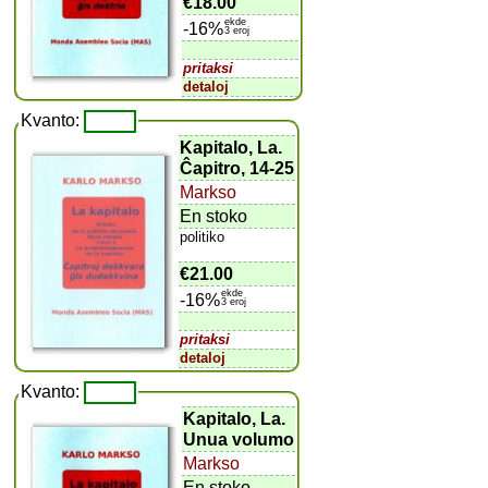
€18.00
ekde
-16%
3 eroj
pritaksi
detaloj
Kvanto:
Kapitalo, La.
Ĉapitro, 14-25
Markso
En stoko
politiko
€21.00
ekde
-16%
3 eroj
pritaksi
detaloj
Kvanto:
Kapitalo, La.
Unua volumo
Markso
En stoko