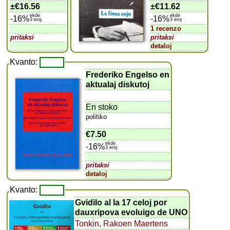
±
€16.56
±
€11.62
ekde
ekde
-16%
-16%
3 eroj
3 eroj
1 recenzo
pritaksi
pritaksi
detaloj
Kvanto:
Frederiko Engelso en
aktualaj diskutoj
En stoko
politiko
€7.50
ekde
-16%
3 eroj
pritaksi
detaloj
Kvanto:
Gvidilo al la 17 celoj por
dauxripova evoluigo de UNO
Tonkin
,
Rakoen Maertens