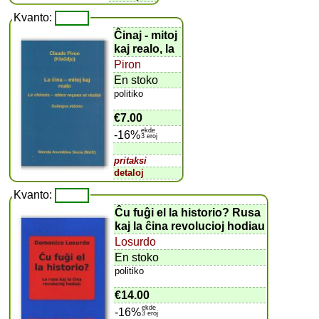
Kvanto:
Ĉinaj - mitoj
kaj realo, la
Piron
En stoko
politiko
€7.00
ekde
-16%
3 eroj
pritaksi
detaloj
Kvanto:
Ĉu fuĝi el la historio? Rusa
kaj la ĉina revolucioj hodiau
Losurdo
En stoko
politiko
€14.00
ekde
-16%
3 eroj