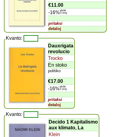
€11.00
ekde
-16%
3 eroj
pritaksi
detaloj
Kvanto:
Dauxrigata
revolucio
Trocko
En stoko
politiko
€17.00
ekde
-16%
3 eroj
pritaksi
detaloj
Kvanto:
Decido 1 Kapitalismo
aux klimato, La
Klein