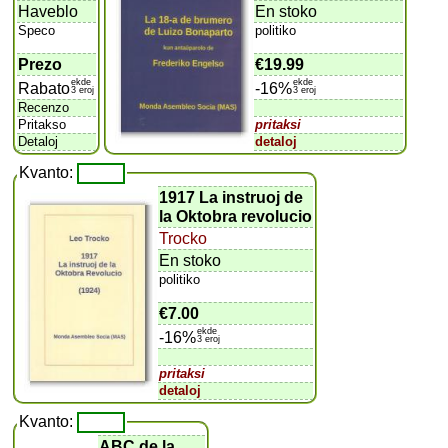
Haveblo
En stoko
Speco
politiko
Prezo
€19.99
ekde
ekde
Rabato
-16%
3 eroj
3 eroj
Recenzo
Pritakso
pritaksi
Detaloj
detaloj
Kvanto:
1917 La instruoj de
la Oktobra revolucio
Trocko
En stoko
politiko
€7.00
ekde
-16%
3 eroj
pritaksi
detaloj
Kvanto:
ABC de la