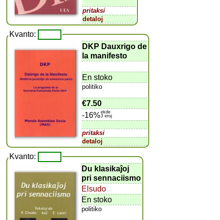
pritaksi
detaloj
Kvanto:
DKP Dauxrigo de
la manifesto
En stoko
politiko
€7.50
ekde
-16%
3 eroj
pritaksi
detaloj
Kvanto:
Du klasikaĵoj
pri sennaciismo
Elsudo
En stoko
politiko