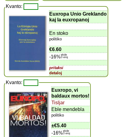
Kvanto:
Euxropa Unio Greklando
kaj la euxropanoj
En stoko
politiko
€6.60
ekde
-16%
3 eroj
pritaksi
detaloj
Kvanto:
Euxropo, vi
baldaux mortos!
Tisljar
Eble mendebla
politiko
±
€5.40
ekde
-16%
3 eroj