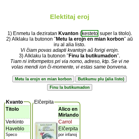
Elektitaj eroj
1) Enmetu la deziratan
Kvanton
(
kesteto
super la titolo).
2) Alklaku la butonon "
Metu la erojn en mian korbon
" aŭ
iru al alia listo.
Vi ĉiam povas adapti kvantojn aŭ forigi erojn.
3) Alklaku la butonon "
Finu la butikumadon
".
Tiam ni informpetos pri via nomo, adreso, ktp. Se vi ne
volas mendi ion ĉi-momente, vi estas same bonvena.
Kvanto
Elĉerpita
Titolo
Alico en
Mirlando
Verkinto
Carrol
Haveblo
Elĉerpita
Speco
por infanoj