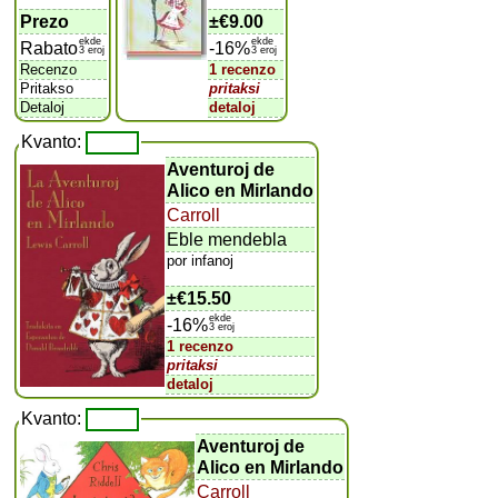
Prezo
±
€9.00
ekde
ekde
Rabato
-16%
3 eroj
3 eroj
Recenzo
1 recenzo
Pritakso
pritaksi
Detaloj
detaloj
Kvanto:
Aventuroj de
Alico en Mirlando
Carroll
Eble mendebla
por infanoj
±
€15.50
ekde
-16%
3 eroj
1 recenzo
pritaksi
detaloj
Kvanto:
Aventuroj de
Alico en Mirlando
Carroll