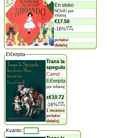
En stoko
NOVA!,por
infanoj
€17.50
ekde
-16%
3 eroj
pritaksi
detaloj
Elĉerpita
Trans la
spegulo
Carrol
Elĉerpita
por infanoj
±
€10.72
ekde
-16%
3 eroj
1 recenzo
pritaksi
detaloj
Kvanto: