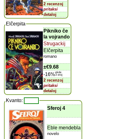
2 recenzoj
pritaksi
detaloj
Elĉerpita
Pikniko ĉe
la vojrando
Strugackij
Elĉerpita
romano
±
€9.68
ekde
-16%
3 eroj
2 recenzoj
pritaksi
detaloj
Kvanto:
Sferoj 4
Eble mendebla
novelo