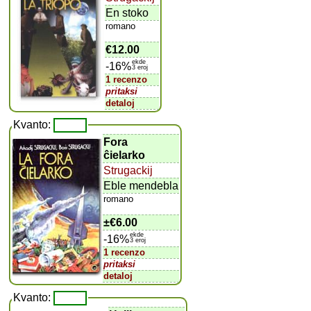
En stoko
romano
€12.00
ekde
-16%
3 eroj
1 recenzo
pritaksi
detaloj
Kvanto:
Fora
ĉielarko
Strugackij
Eble mendebla
romano
±
€6.00
ekde
-16%
3 eroj
1 recenzo
pritaksi
detaloj
Kvanto: