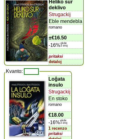
Heliko sur
deklivo
Strugackij
Eble mendebla
romano
±
€16.50
ekde
-16%
3 eroj
pritaksi
detaloj
Kvanto:
Loĝata
insulo
Strugackij
En stoko
romano
€18.00
ekde
-16%
3 eroj
1 recenzo
pritaksi
detaloj