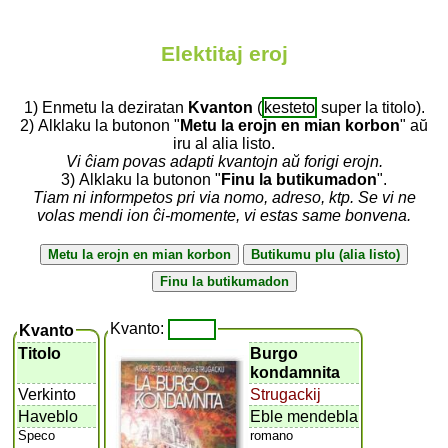
Elektitaj eroj
1) Enmetu la deziratan
Kvanton
(
kesteto
super la titolo).
2) Alklaku la butonon "
Metu la erojn en mian korbon
" aŭ
iru al alia listo.
Vi ĉiam povas adapti kvantojn aŭ forigi erojn.
3) Alklaku la butonon "
Finu la butikumadon
".
Tiam ni informpetos pri via nomo, adreso, ktp. Se vi ne
volas mendi ion ĉi-momente, vi estas same bonvena.
Kvanto:
Kvanto
Titolo
Burgo
kondamnita
Verkinto
Strugackij
Haveblo
Eble mendebla
Speco
romano