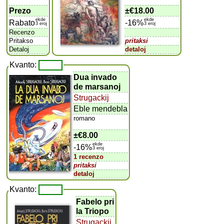
Prezo
±
€18.00
ekde
ekde
Rabato
-16%
3 eroj
3 eroj
Recenzo
Pritakso
pritaksi
Detaloj
detaloj
Kvanto:
Dua invado
de marsanoj
Strugackij
Eble mendebla
romano
±
€8.00
ekde
-16%
3 eroj
1 recenzo
pritaksi
detaloj
Kvanto:
Fabelo pri
la Triopo
Strugackij