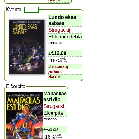
Kvanto:
Lundo ekas
sabate
Strugackij
Eble mendebla
romano
±
€12.00
ekde
-16%
3 eroj
3 recenzoj
pritaksi
detaloj
Elĉerpita
Malfacilas
esti dio
Strugackij
Elĉerpita
romano
±
€4.47
ekde
-16%
3 eroj