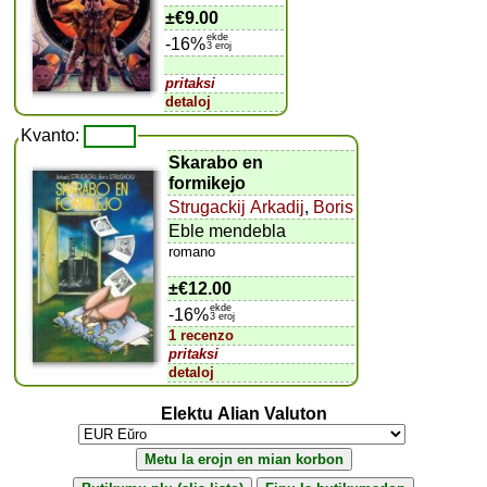
±
€9.00
ekde
-16%
3 eroj
pritaksi
detaloj
Kvanto:
Skarabo en
formikejo
Strugackij Arkadij
,
Boris
Eble mendebla
romano
±
€12.00
ekde
-16%
3 eroj
1 recenzo
pritaksi
detaloj
Elektu Alian Valuton