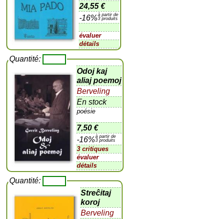
24,55 €
à partir de
-16%
3 produits
évaluer
détails
Quantité:
Odoj kaj
aliaj poemoj
Berveling
En stock
poésie
7,50 €
à partir de
-16%
3 produits
3 critiques
évaluer
détails
Quantité:
Streĉitaj
koroj
Berveling