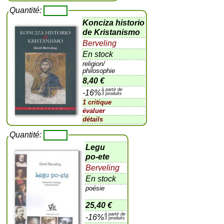
Quantité:
Konciza historio
de Kristanismo
Berveling
En stock
religion/
philosophie
8,40 €
à partir de
-16%
3 produits
1 critique
évaluer
détails
Quantité:
Legu
po-ete
Berveling
En stock
poésie
25,40 €
à partir de
-16%
3 produits