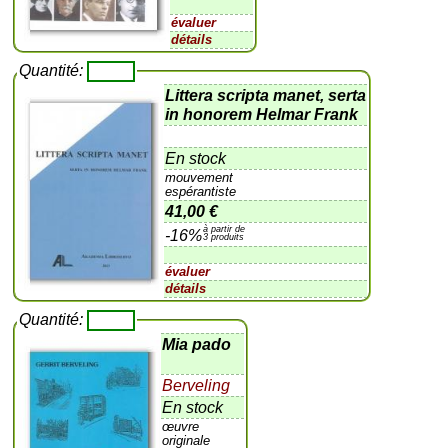
évaluer
détails
Quantité:
Littera scripta manet, serta
in honorem Helmar Frank
En stock
mouvement
espérantiste
41,00 €
à partir de
-16%
3 produits
évaluer
détails
Quantité:
Mia pado
Berveling
En stock
œuvre
originale