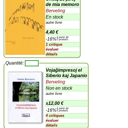
de mia memoro
Berveling
En stock
autre livre
4,40 €
à partir de
-16%
3 produits
1 critique
évaluer
détails
Quantité:
Vojaĝimpresoj el
Siberio kaj Japanio
Berveling
Non en stock
autre livre
±
12,00 €
à partir de
-16%
3 produits
4 critiques
évaluer
détails