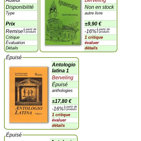
Auteur
Berveling
Disponibilité
Non en stock
Type
autre livre
Prix
±
9,90 €
à partir de
à partir de
Remise
-16%
3 produits
3 produits
Critique
1 critique
Évaluation
évaluer
Détails
détails
Épuisé
Antologio
latina 1
Berveling
Épuisé
anthologies
±
17,80 €
à partir de
-16%
3 produits
1 critique
évaluer
détails
Épuisé