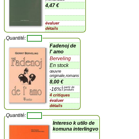
4,47 €
évaluer
détails
Quantité:
Fadenoj de
l' amo
Berveling
En stock
œuvre
originale,romans
8,00 €
à partir de
-16%
3 produits
4 critiques
évaluer
détails
Quantité:
Intereso k utilo de
komuna interlingvo