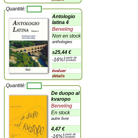
Quantité:
Antologio
latina 4
Berveling
Non en stock
anthologies
±
25,44 €
à partir de
-16%
3 produits
évaluer
détails
Quantité:
De duopo al
kvaropo
Berveling
En stock
autre livre
4,47 €
à partir de
-16%
3 produits