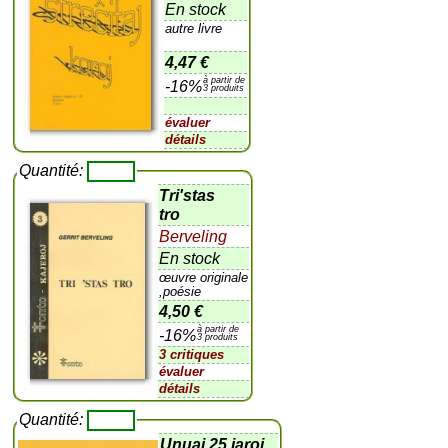
En stock
autre livre
4,47 €
à partir de
-16%
3 produits
évaluer
détails
Quantité:
Tri'stas
tro
Berveling
En stock
œuvre originale
,poésie
4,50 €
à partir de
-16%
3 produits
3 critiques
évaluer
détails
Quantité:
Unuaj 25 jaroj