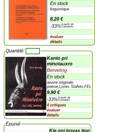
En stock
linguistique
8,20 €
à partir de
-33%
3 produits
évaluer
détails
Quantité:
Kanto pri
minotauxro
Berveling
En stock
œuvre originale,
poésie,Livres Stafeto,FEL
9,90 €
à partir de
-33%
3 produits
4 critiques
évaluer
détails
Épuisé
Kie oni trovas tion