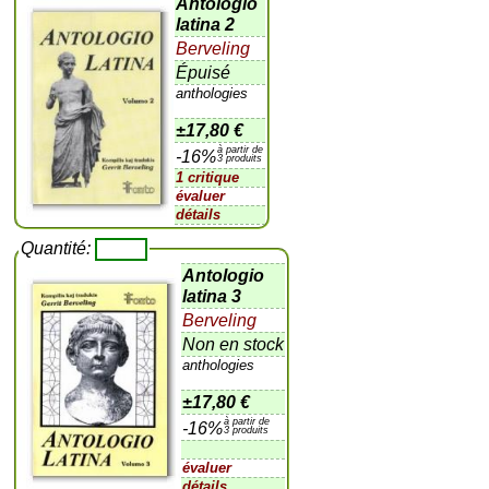
Antologio
latina 2
Berveling
Épuisé
anthologies
±
17,80 €
à partir de
-16%
3 produits
1 critique
évaluer
détails
Quantité:
Antologio
latina 3
Berveling
Non en stock
anthologies
±
17,80 €
à partir de
-16%
3 produits
évaluer
détails