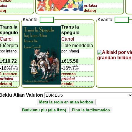
ecenzo
taksi
pritaksi
aloj
detaloj
Kvanto:
Kvanto:
Trans la
Trans la
spegulo
spegulo
Carrol
Carrol
Elĉerpita
Eble mendebla
por infanoj
por infanoj
±
€10.72
±
€15.50
ekde
ekde
-16%
-16%
3 eroj
3 eroj
1 recenzo
recenzo
pritaksi
pritaksi
detaloj
detaloj
Elektu Alian Valuton