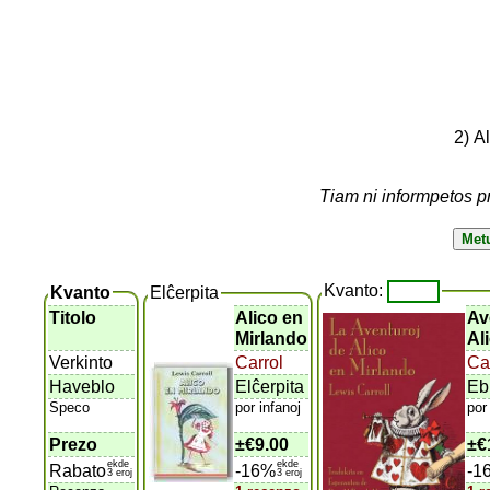
2) A
Tiam ni informpetos p
Kvanto:
Kvanto
Elĉerpita
Titolo
Alico en
Av
Mirlando
Al
Verkinto
Carrol
Car
Haveblo
Elĉerpita
Eb
Speco
por infanoj
por
Prezo
±
€9.00
±
€
ekde
ekde
Rabato
-16%
-1
3 eroj
3 eroj