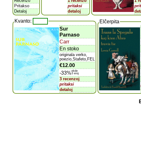
Recenzo
1 recenzo
1 r
Pritakso
pritaksi
pri
Detaloj
detaloj
det
Kvanto:
Elĉerpita
Sur
Parnaso
Carr
En stoko
originala verko,
poezio,Stafeto,FEL
€12.00
ekde
-33%
3 eroj
3 recenzoj
pritaksi
detaloj