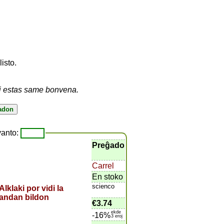
listo.
vi estas same bonvena.
anto:
Preĝado
Carrel
En stoko
scienco
€3.74
ekde
-16%
3 eroj