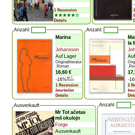
1 Rezension
★★★★★☆
Details
Anzahl:
Anzahl:
Marina
Ma
la 
Johansson
Jo
Auf Lager
Auf
Originalliteratur
Orig
,Roman
,Ro
16,60 €
17,
ab 3
-16%
-1
Stück
1 Rezension
2 B
beurteilen
beu
Details
Det
Anzahl:
Ausverkauft
Mr Tot aĉetas
mil okulojn
Forge
Ausverkauft