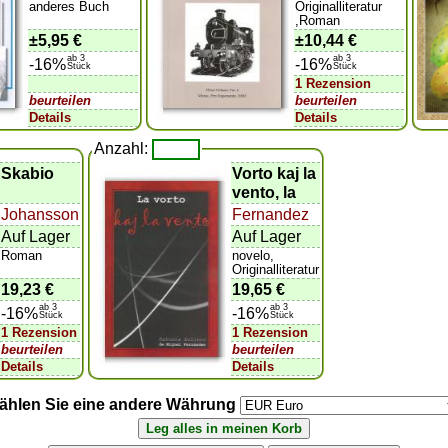
anderes Buch
Originalliteratur
,Roman
±
5,95 €
±
10,44 €
ab 3
ab 3
-16%
-16%
Stück
Stück
1 Rezension
beurteilen
beurteilen
Details
Details
Anzahl:
Skabio
Vorto kaj la
vento, la
Johansson
Fernandez
Auf Lager
Auf Lager
Roman
novelo,
Originalliteratur
19,23 €
19,65 €
ab 3
ab 3
-16%
-16%
Stück
Stück
1 Rezension
1 Rezension
beurteilen
beurteilen
Details
Details
ählen Sie eine andere Währung