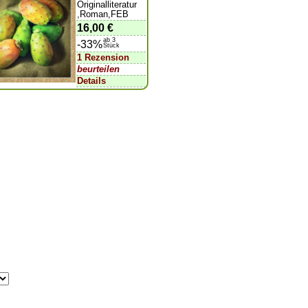
Originalliteratur
,Roman,FEB
16,00 €
ab 3
-33%
Stück
1 Rezension
beurteilen
Details