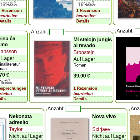
ab 3
ab 3
-16%
-16%
Stück
Stück
1 Rezension
1 Rezension
beurteilen
beurteilen
Details
Details
Anzahl:
Anzahl:
rina ĉe
Mi stelojn jungis
limo
al revado
hansson
Bronstejn
 Lager
Auf Lager
inalliteratur
Roman
man
70 €
39,00 €
ab 3
6%
Stück
esprechungen
1 Rezension
rteilen
beurteilen
ails
Details
Anzahl:
Anz
Nekonata
Nova vivo
adresito
Taylor
Sxirjaev
Nicht auf Lager
Nicht auf Lager