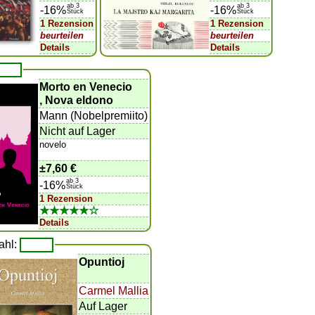
ab 3
ab 3
-16%
-16%
Stück
Stück
1 Rezension
1 Rezension
beurteilen
beurteilen
Details
Details
Morto en Venecio
, Nova eldono
Mann (Nobelpremiito)
Nicht auf Lager
novelo
±
7,60 €
ab 3
-16%
Stück
1 Rezension
★★★★★☆
Details
ahl:
Opuntioj
Carmel Mallia
Auf Lager