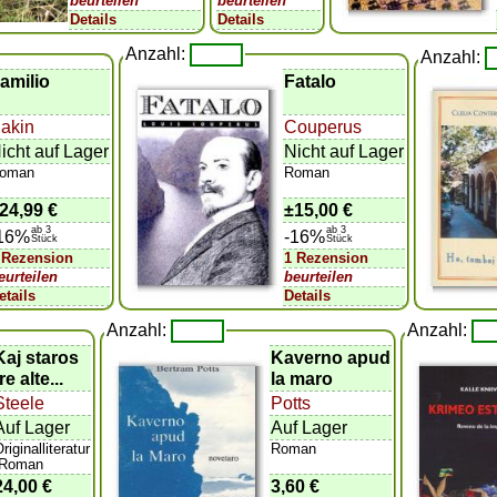
beurteilen
beurteilen
Details
Details
Anzahl:
Anzahl:
amilio
Fatalo
akin
Couperus
icht auf Lager
Nicht auf Lager
oman
Roman
24,99 €
±
15,00 €
ab 3
ab 3
16%
-16%
Stück
Stück
 Rezension
1 Rezension
eurteilen
beurteilen
etails
Details
Anzahl:
Anzahl:
Kaj staros
Kaverno apud
tre alte...
la maro
Steele
Potts
Auf Lager
Auf Lager
riginalliteratur
Roman
,Roman
24,00 €
3,60 €