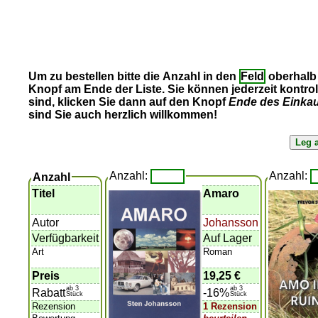
Um zu bestellen bitte die Anzahl in den
Feld
oberhalb 
Knopf am Ende der Liste. Sie können jederzeit kontro
sind, klicken Sie dann auf den Knopf
Ende des Einka
sind Sie auch herzlich willkommen!
Anzahl:
Anzahl:
Anzahl
Titel
Amaro
Autor
Johansson
Verfügbarkeit
Auf Lager
Art
Roman
Preis
19,25 €
ab 3
ab 3
Rabatt
-16%
Stück
Stück
Rezension
1 Rezension