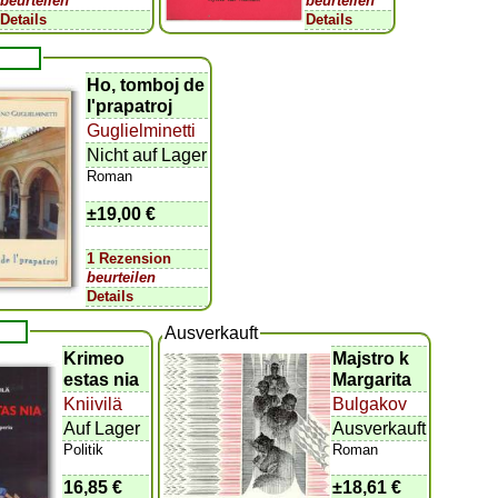
beurteilen
beurteilen
Details
Details
Ho, tomboj de
l'prapatroj
Guglielminetti
Nicht auf Lager
Roman
±
19,00 €
1 Rezension
beurteilen
Details
Ausverkauft
Krimeo
Majstro k
estas nia
Margarita
Kniivilä
Bulgakov
Auf Lager
Ausverkauft
Politik
Roman
16,85 €
±
18,61 €