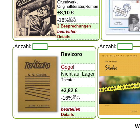
Grundwerk,
Originalliteratur,Roman
±
8,10 €
ab 3
-16%
Stück
2 Besprechungen
beurteilen
Details
Anzahl:
Anzahl:
Revizoro
Gogol'
Nicht auf Lager
Theater
±
3,82 €
ab 3
-16%
Stück
beurteilen
Details
W