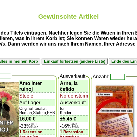
Gewünschte Artikel
des Titels eintragen. Nachher legen Sie die Waren in Ihren
llieren, was in Ihrem Korb ist; Sie können Waren wieder h
ufs
. Dann werden wir uns nach Ihrem Namen, Ihrer Adresse u
Ausverkauft
Anzahl:
Amo inter
Arne, la
ruinoj
ĉefido
Steele
Nordenstorm
Auf Lager
Ausverkauft
Originalliteratur,
für
Roman,Stafeto,FEB
Kinder
16,00 €
±
5,45 €
ab 3
ab 3
-33%
-16%
Stück
Stück
1 Rezension
1 Rezension