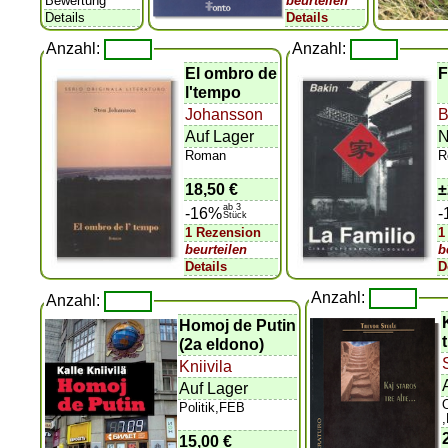
Bewertung
beurteilen
Details
Details
Anzahl:
Anzahl:
El ombro de
F
l'tempo
Johansson
B
Auf Lager
N
Roman
R
18,50 €
±
ab 3
-16%
-
Stück
1 Rezension
1
beurteilen
b
Details
D
Anzahl:
Anzahl:
Homoj de Putin
(2a eldono)
Kniivila
Auf Lager
O
Politik,FEB
15,00 €