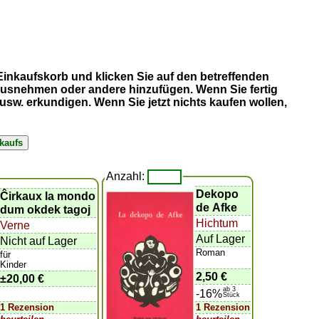
 Einkaufskorb und klicken Sie auf den betreffenden
erausnehmen oder andere hinzufügen. Wenn Sie fertig
sw. erkundigen. Wenn Sie jetzt nichts kaufen wollen,
Anzahl:
Dekopo
Ĉirkaux la mondo
de Afke
dum okdek tagoj
Hichtum
Verne
Auf Lager
Nicht auf Lager
Roman
für
Kinder
2,50 €
±
20,00 €
ab 3
-16%
Stück
1 Rezension
1 Rezension