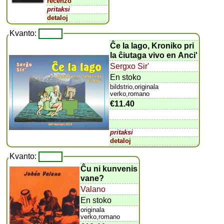
recenzo
pritaksi
detaloj
Kvanto:
Ĉe la lago, Kroniko pri
la ĉiutaga vivo en Anci'
Sergxo Sir'
En stoko
bildstrio,originala
verko,romano
€11.40
pritaksi
detaloj
Kvanto:
Ĉu ni kunvenis
vane?
Valano
En stoko
originala
verko,romano