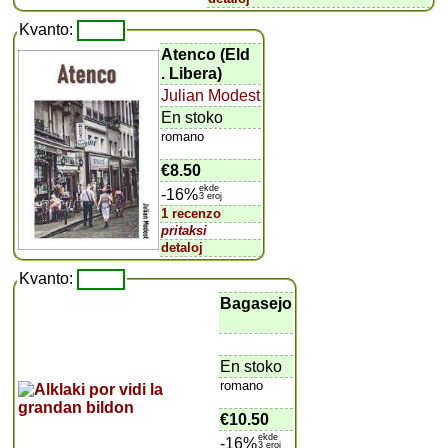
Kvanto:
Atenco (Eld
. Libera)
Julian Modest
En stoko
romano
€8.50
ekde
-16%
3 eroj
1 recenzo
pritaksi
detaloj
Kvanto:
Bagasejo
En stoko
romano
€10.50
ekde
-16%
3 eroj