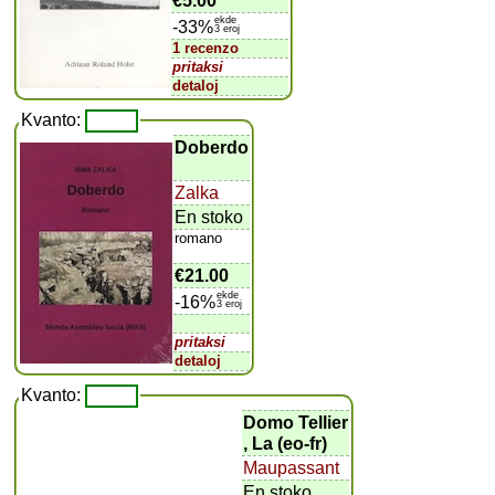
€5.00
ekde
-33%
3 eroj
1 recenzo
pritaksi
detaloj
Kvanto:
Doberdo
Zalka
En stoko
romano
€21.00
ekde
-16%
3 eroj
pritaksi
detaloj
Kvanto:
Domo Tellier
, La (eo-fr)
Maupassant
En stoko