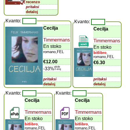
recenzo
pritaksi
detaloj
Kvanto:
Kvanto:
Cecilja
Cecilja
Timmermans
Timmermans
En stoko
En stoko
romano,FEL
bitlibro
,
romano,FEL
€12.00
€6.30
ekde
-33%
3 eroj
pritaksi
pritaksi
detaloj
detaloj
Kvanto:
Kvanto:
Cecilja
Cecilja
Timmermans
Timmermans
En stoko
En stoko
bitlibro
,
bitlibro
,
romano,FEL
romano,FEL