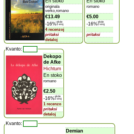
En stoko
En stoko
originala
romano
verko,romano
€13.49
€5.00
ekde
ekde
-16%
-16%
3 eroj
3 eroj
4 recenzoj
pritaksi
pritaksi
detaloj
Kvanto:
Dekopo
de Afke
Hichtum
En stoko
romano
€2.50
ekde
-16%
3 eroj
1 recenzo
pritaksi
detaloj
Kvanto:
Demian