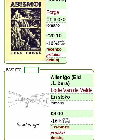
Forge
En stoko
romano
€20.10
ekde
-16%
3 eroj
recenzo
pritaksi
detaloj
Kvanto:
Alieniĝo (Eld
. Libera)
Lode Van de Velde
En stoko
romano
€8.00
ekde
-16%
3 eroj
1 recenzo
pritaksi
detaloj