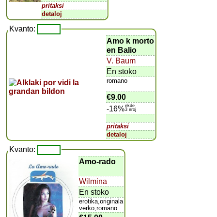
pritaksi
detaloj
Kvanto:
Amo k morto
en Balio
V. Baum
En stoko
romano
€9.00
ekde
-16%
3 eroj
pritaksi
detaloj
Kvanto:
Amo-rado
Wilmina
En stoko
erotika,originala
verko,romano