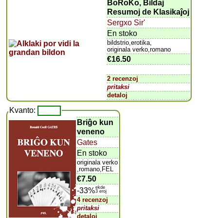
BoRoKo, Bildaj
Resumoj de Klasikaĵoj
Sergxo Sir'
En stoko
bildstrio,erotika,
originala verko,romano
€16.50
2 recenzoj
pritaksi
detaloj
Kvanto:
Briĝo kun
veneno
Gates
En stoko
originala verko
,romano,FEL
€7.50
ekde
-33%
3 eroj
4 recenzoj
pritaksi
detaloj