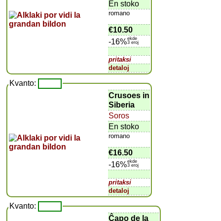
En stoko
romano
€10.50
ekde
-16%
3 eroj
pritaksi
detaloj
Kvanto:
Crusoes in
Siberia
Soros
En stoko
romano
€16.50
ekde
-16%
3 eroj
pritaksi
detaloj
Kvanto:
Ĉapo de la