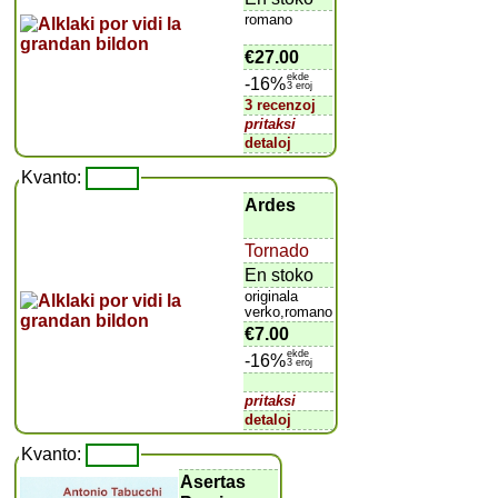
romano
€27.00
ekde
-16%
3 eroj
3 recenzoj
pritaksi
detaloj
Kvanto:
Ardes
Tornado
En stoko
originala
verko,romano
€7.00
ekde
-16%
3 eroj
pritaksi
detaloj
Kvanto:
Asertas