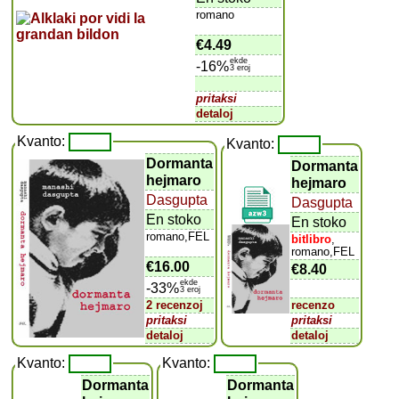
romano
€4.49
ekde
-16%
3 eroj
pritaksi
detaloj
Kvanto:
Kvanto:
Dormanta
Dormanta
hejmaro
hejmaro
Dasgupta
Dasgupta
En stoko
En stoko
romano,FEL
bitlibro
,
romano,FEL
€16.00
€8.40
ekde
-33%
3 eroj
2 recenzoj
recenzo
pritaksi
pritaksi
detaloj
detaloj
Kvanto:
Kvanto:
Dormanta
Dormanta