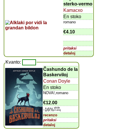
sterko-vermo
Kamacxo
En stoko
romano
€4.10
pritaksi
detaloj
Kvanto:
Ĉashundo de la
Baskerviloj
Conan Doyle
En stoko
NOVA!,romano
€12.00
ekde
-16%
3 eroj
recenzo
pritaksi
detaloj