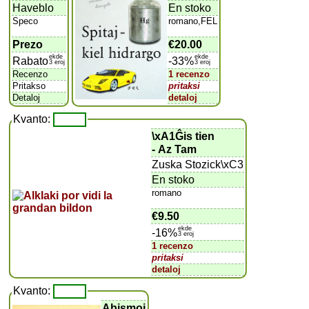
Haveblo
En stoko
Speco
romano,FEL
Prezo
€20.00
ekde
ekde
Rabato
-33%
3 eroj
3 eroj
Recenzo
1 recenzo
Pritakso
pritaksi
Detaloj
detaloj
Kvanto:
\xA1Ĝis tien
- Az Tam
Zuska Stozick\xC3
En stoko
romano
€9.50
ekde
-16%
3 eroj
1 recenzo
pritaksi
detaloj
Kvanto:
Abismoj