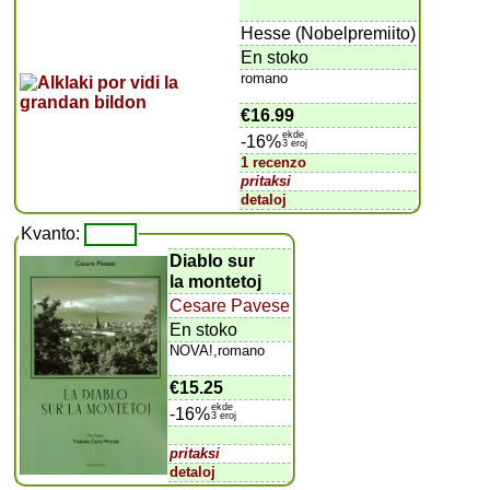
Hesse (Nobelpremiito)
En stoko
romano
€16.99
ekde
-16%
3 eroj
1 recenzo
pritaksi
detaloj
Kvanto:
Diablo sur
la montetoj
Cesare Pavese
En stoko
NOVA!,romano
€15.25
ekde
-16%
3 eroj
pritaksi
detaloj