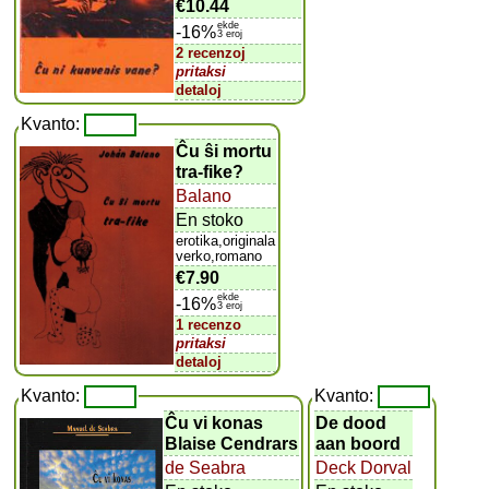
€10.44
ekde
-16%
3 eroj
2 recenzoj
pritaksi
detaloj
Kvanto:
Ĉu ŝi mortu
tra-fike?
Balano
En stoko
erotika,originala
verko,romano
€7.90
ekde
-16%
3 eroj
1 recenzo
pritaksi
detaloj
Kvanto:
Kvanto:
Ĉu vi konas
De dood
Blaise Cendrars
aan boord
de Seabra
Deck Dorval