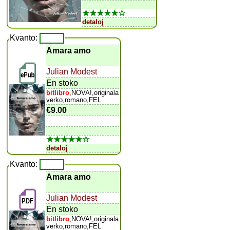
★★★★★☆
detaloj
Kvanto:
Amara amo
Julian Modest
En stoko
bitlibro
,NOVA!,originala
verko,romano,FEL
€9.00
★★★★★☆
detaloj
Kvanto:
Amara amo
Julian Modest
En stoko
bitlibro
,NOVA!,originala
verko,romano,FEL