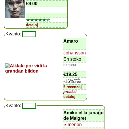
€9.00
★★★★★☆
detaloj
Kvanto:
Amaro
Johansson
En stoko
romano
€19.25
ekde
-16%
3 eroj
5 recenzoj
pritaksi
detaloj
Kvanto:
Amiko el la junaĝo
de Maigret
Simenon