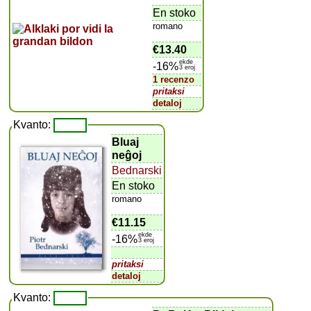
En stoko
romano
€13.40
ekde
-16%
3 eroj
1 recenzo
pritaksi
detaloj
Kvanto:
Bluaj
neĝoj
Bednarski
En stoko
romano
€11.15
ekde
-16%
3 eroj
pritaksi
detaloj
Kvanto: