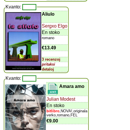
Kvanto:
Aliulo
Sergxo Elgo
En stoko
romano
€13.49
3 recenzoj
pritaksi
detaloj
Kvanto:
Amara amo
Julian Modest
En stoko
bitlibro
,NOVA!,originala
verko,romano,FEL
€9.00