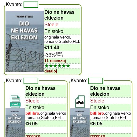
Kvanto:
Dio ne havas
eklezion
Steele
En stoko
originala verko,
romano,Stafeto,FEL
€11.40
ekde
-33%
3 eroj
11 recenzoj
★★★★★★
detaloj
Kvanto:
Kvanto:
Dio ne havas
Dio ne havas
eklezion
eklezion
Steele
Steele
En stoko
En stoko
bitlibro
,originala verko
bitlibro
,originala verko
,romano,Stafeto,FEL
,romano,Stafeto,FEL
€6.05
€6.05
recenzo
recenzo