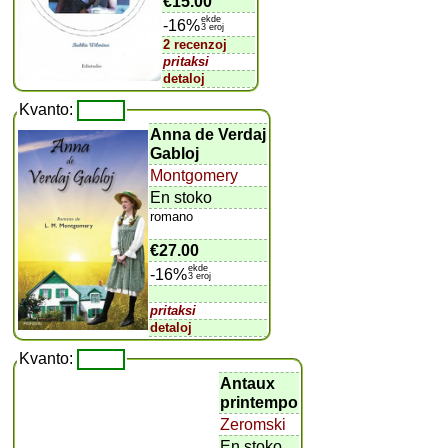
€15.00
ekde
-16%
3 eroj
2 recenzoj
pritaksi
detaloj
Kvanto:
Anna de Verdaj
Gabloj
Montgomery
En stoko
romano
€27.00
ekde
-16%
3 eroj
pritaksi
detaloj
Kvanto:
Antaux
printempo
Zeromski
En stoko