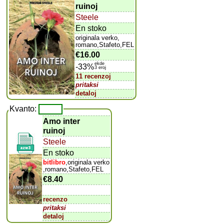
ruinoj
Steele
En stoko
originala verko,
romano,Stafeto,FEL
€16.00
ekde
-33%
3 eroj
11 recenzoj
pritaksi
detaloj
Kvanto:
Amo inter
ruinoj
Steele
En stoko
bitlibro
,originala verko
,romano,Stafeto,FEL
€8.40
recenzo
pritaksi
detaloj