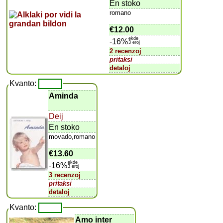
En stoko
romano
€12.00
ekde
-16%
3 eroj
2 recenzoj
pritaksi
detaloj
Kvanto:
Aminda
Deij
En stoko
movado,romano
€13.60
ekde
-16%
3 eroj
3 recenzoj
pritaksi
detaloj
Kvanto:
Amo inter