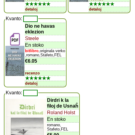
★★★★★★
★★★★★★
detaloj
detaloj
Kvanto:
Dio ne havas
eklezion
Steele
En stoko
bitlibro
,originala verko
,romano,Stafeto,FEL
€6.05
recenzo
★★★★★★
detaloj
Kvanto:
Dirdri k la
filoj de Usnaĥ
Roland Holst
En stoko
romano,
Stafeto,FEL