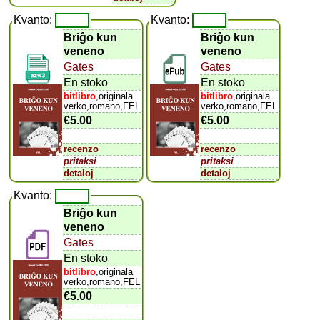
Kvanto:
Kvanto:
Briĝo kun
Briĝo kun
veneno
veneno
Gates
Gates
En stoko
En stoko
bitlibro
,originala
bitlibro
,originala
verko,romano,FEL
verko,romano,FEL
€5.00
€5.00
recenzo
recenzo
pritaksi
pritaksi
detaloj
detaloj
Kvanto:
Briĝo kun
veneno
Gates
En stoko
bitlibro
,originala
verko,romano,FEL
€5.00