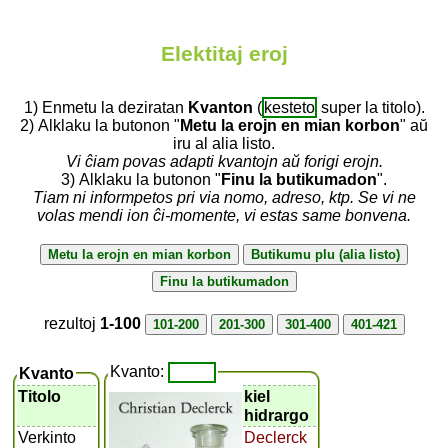
Elektitaj eroj
1) Enmetu la deziratan
Kvanton
(
kesteto
super la titolo).
2) Alklaku la butonon "
Metu la erojn en mian korbon
" aŭ
iru al alia listo.
Vi ĉiam povas adapti kvantojn aŭ forigi erojn.
3) Alklaku la butonon "
Finu la butikumadon
".
Tiam ni informpetos pri via nomo, adreso, ktp. Se vi ne
volas mendi ion ĉi-momente, vi estas same bonvena.
rezultoj
1-100
Kvanto:
Kvanto
Titolo
kiel
hidrargo
Verkinto
Declerck