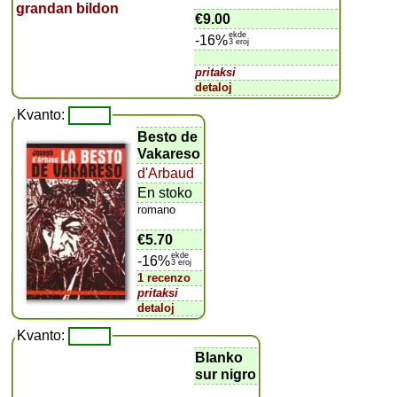
€9.00
ekde
-16%
3 eroj
pritaksi
detaloj
Kvanto:
Besto de
Vakareso
d'Arbaud
En stoko
romano
€5.70
ekde
-16%
3 eroj
1 recenzo
pritaksi
detaloj
Kvanto:
Blanko
sur nigro