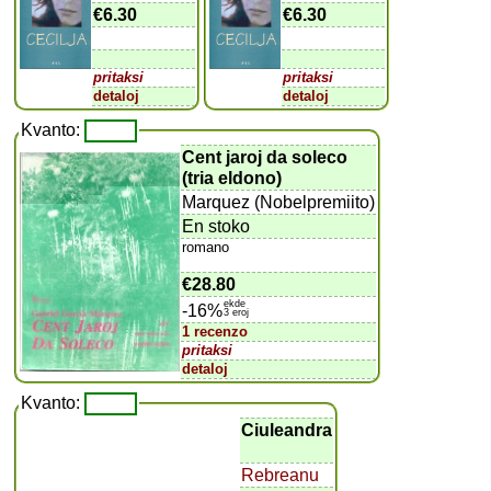
€6.30
€6.30
pritaksi
pritaksi
detaloj
detaloj
Kvanto:
Cent jaroj da soleco
(tria eldono)
Marquez (Nobelpremiito)
En stoko
romano
€28.80
ekde
-16%
3 eroj
1 recenzo
pritaksi
detaloj
Kvanto:
Ciuleandra
Rebreanu