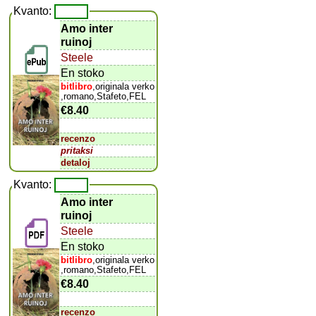
Kvanto:
Amo inter
ruinoj
Steele
En stoko
bitlibro
,originala verko
,romano,Stafeto,FEL
€8.40
recenzo
pritaksi
detaloj
Kvanto:
Amo inter
ruinoj
Steele
En stoko
bitlibro
,originala verko
,romano,Stafeto,FEL
€8.40
recenzo