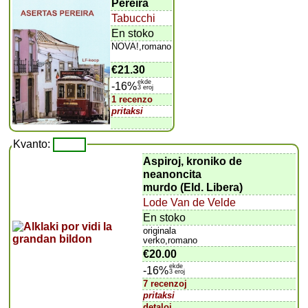
Pereira
Tabucchi
En stoko
NOVA!,romano
€21.30
ekde
-16%
3 eroj
1 recenzo
pritaksi
Kvanto:
Aspiroj, kroniko de
neanoncita
murdo (Eld. Libera)
Lode Van de Velde
En stoko
originala
verko,romano
€20.00
ekde
-16%
3 eroj
7 recenzoj
pritaksi
detaloj